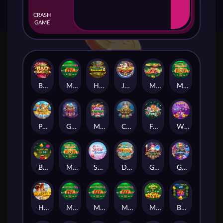
CRASH
GAME
Bao Slot 5X
Multi Hot 100
Habesha Fortune 5
Jingle Bell Bonanza
Multi Hot 5 Deluxe
Multi Hot 5 Super Wilds
Power Of Tiger
Gems Crown Charging Wilds
Multi Fruits Charging Wilds
Coins Of Atlantis
Foxy Hot 20
WildMultiStar
Burning Ice 10
Multi Hot 5 Burn Wilds
Sugar Fiesta
Dice Jungle
Gates Of Merlyn
Genie's Bonanza
HotSamba
Multi Hot 10
Multi Hot 20
Multi Hot 40
Multi Hot Ways
Burning Ice 40