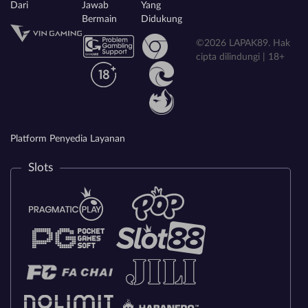
Dari
Jawab
Yang
Bermain
Didukung
©2026 LAPAK89. Hak
cipta dilindungi | 18+
Platform Penyedia Layanan
Slots