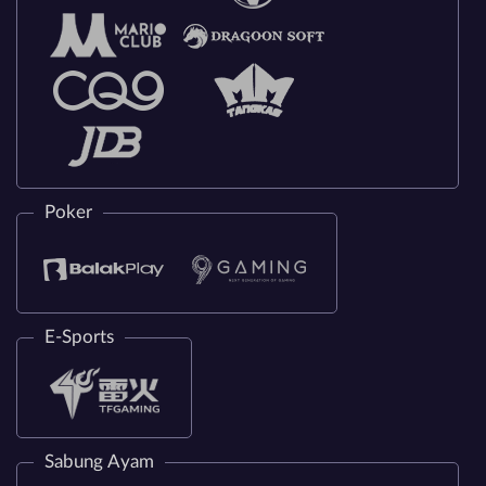
Poker
E-Sports
Sabung Ayam