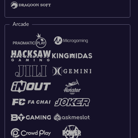
Arcade