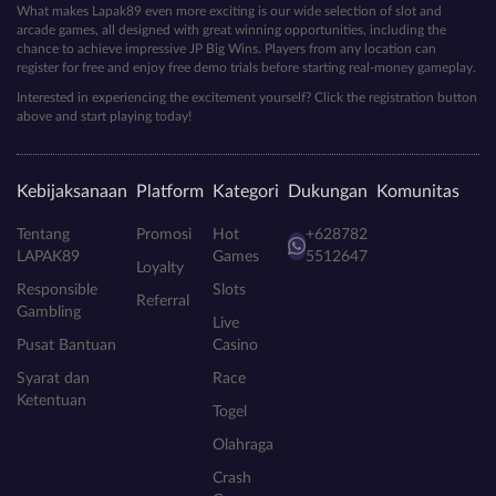
What makes Lapak89 even more exciting is our wide selection of slot and
arcade games, all designed with great winning opportunities, including the
chance to achieve impressive JP Big Wins. Players from any location can
register for free and enjoy free demo trials before starting real-money gameplay.
Interested in experiencing the excitement yourself? Click the registration button
above and start playing today!
Kebijaksanaan
Platform
Kategori
Dukungan
Komunitas
Tentang
Promosi
Hot
+628782
LAPAK89
Games
5512647
Loyalty
Responsible
Slots
Referral
Gambling
Live
Pusat Bantuan
Casino
Syarat dan
Race
Ketentuan
Togel
Olahraga
Crash