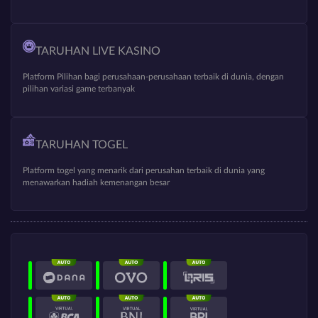
TARUHAN LIVE KASINO
Platform Pilihan bagi perusahaan-perusahaan terbaik di dunia, dengan
pilihan variasi game terbanyak
TARUHAN TOGEL
Platform togel yang menarik dari perusahan terbaik di dunia yang
menawarkan hadiah kemenangan besar