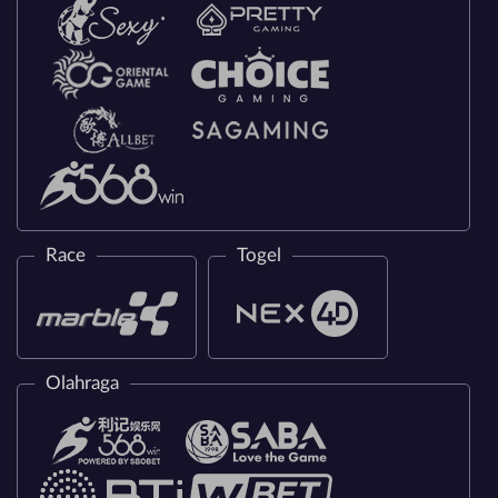
Race
Togel
Olahraga