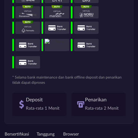
* Selama bank maintenance dan bank offline deposit dan penarikan
tidak dapat diproses
Deposit
Penarikan
Rata-rata 1 Menit
Rata-rata 2 Menit
Bersertifikasi
Tanggung
Browser