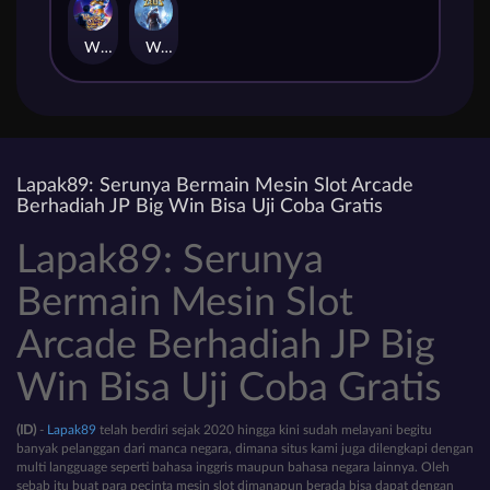
Wishes of the Genie
Wrath of Zeus
Lapak89: Serunya Bermain Mesin Slot Arcade
Berhadiah JP Big Win Bisa Uji Coba Gratis
Lapak89: Serunya
Bermain Mesin Slot
Arcade Berhadiah JP Big
Win Bisa Uji Coba Gratis
(ID)
-
Lapak89
telah berdiri sejak 2020 hingga kini sudah melayani begitu
banyak pelanggan dari manca negara, dimana situs kami juga dilengkapi dengan
multi langguage seperti bahasa inggris maupun bahasa negara lainnya. Oleh
sebab itu buat para pecinta mesin slot dimanapun berada bisa dapat dengan