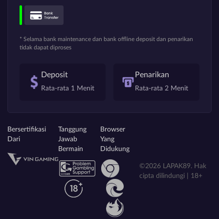
* Selama bank maintenance dan bank offline deposit dan penarikan
tidak dapat diproses
Deposit
Penarikan
Rata-rata 1 Menit
Rata-rata 2 Menit
Bersertifikasi
Tanggung
Browser
Dari
Jawab
Yang
Bermain
Didukung
©2026 LAPAK89. Hak
cipta dilindungi | 18+