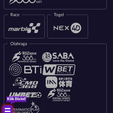
Race
Togel
Olahraga
Klik Disini!