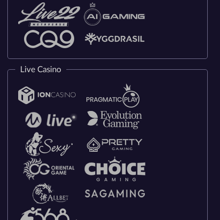
Live Casino