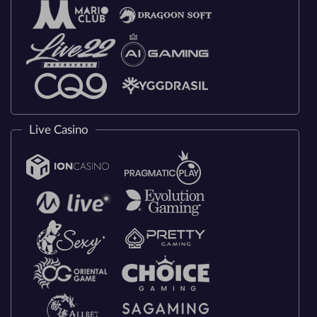
Live Casino