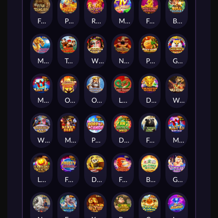
Four Treasures
Prosperity Tiger
Rooster In Love
MarvelousIV
FortuneHorse
Bull Treasure
Moonlight Treasure
TripleKingKong
Winning Mask II
New Year
Piggy Bank
GoLaiFu
Magic Ace
Open Sesame Mega
Olympian Temple
Lucky Dragons
DragonsWorld
Wukong
Winning Mask
MinerBabe
Pop Pop Candy
Dragon Soar - Hyper Wild
Formosa Bear
Magic Ace WILD LOCK
LanternWealth
Fruity Bonanza
Dragon Warrior
FunkyKingKong
Big Three Dragons
Glamorous Girl