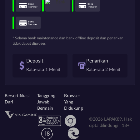
* Selama bank maintenance dan bank offline deposit dan penarikan
tidak dapat diproses
Deposit
Penarikan
Rata-rata 1 Menit
Rata-rata 2 Menit
Bersertifikasi
Tanggung
Browser
Dari
Jawab
Yang
Bermain
Didukung
©2026 LAPAK89. Hak
cipta dilindungi | 18+