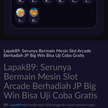
Napoleon
Elemental Link Water
XiYangYang
Banana Saga
CooCoo Farm
LuckyDiamond
Spindrift2
Dragon
Lapak89: Serunya Bermain Mesin Slot Arcade
Berhadiah JP Big Win Bisa Uji Coba Gratis
Lapak89: Serunya
Bermain Mesin Slot
Arcade Berhadiah JP Big
Win Bisa Uji Coba Gratis
(ID)
-
Lapak89
telah berdiri sejak 2020 hingga kini sudah melayani begitu