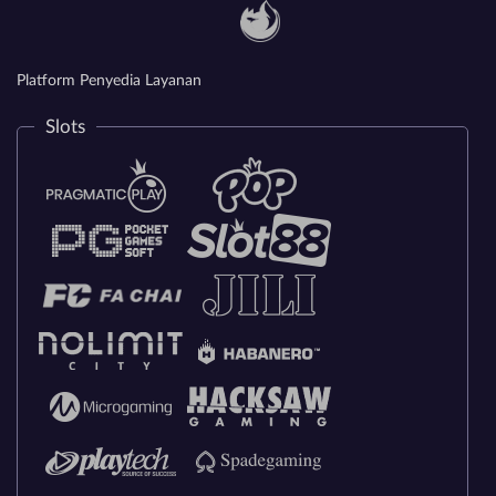
Platform Penyedia Layanan
Slots