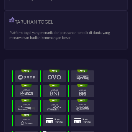
TARUHAN TOGEL
Platform togel yang menarik dari perusahan terbaik di dunia yang
menawarkan hadiah kemenangan besar