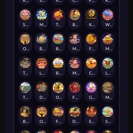
Ragnarok : Thor VS Loki
SuperNiubi
X-Huge_Fishin' Fever X-Huge
Combo Fruity Bonanza Combo
Pop Pop Candy 1000
Kong
SuperNiubiDeluxe
Mjolnir
TreasureBowl
Book of Mystery
Kingsman
Wonder Elephant
Open Sesame
Billionaire
Birds Party Deluxe
Moneybags Man
Fortune Treasure
MayaGoldCrazy
Trump Card
LuckySeven
Blossom of Wealth
Moneybags Man 2
CaiShen Coming
Legendary5
The Llama Adventure
DoubleWilds
OrientAnimals
Flirting Scholar Tang
GoldenDisco
Mahjong
Beauty And The Kingdom
OpenSesameII
Fortune Neko
DragonsGate
Elemental Link Fire
Spindrift