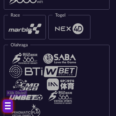
Race
Togel
Olahraga
Klik Disini!