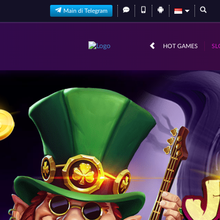
Main di Telegram
HOT GAMES
SL