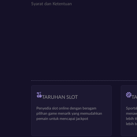
Syarat dan Ketentuan
TARUHAN SLOT
T
Penyedia slot online dengan beragam
Sports
pilihan game menarik yang memudahkan
menawa
pemain untuk mencapai jackpot
lebih 
lebih 