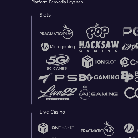
Platform Penyedia Layanan
Slots
Live Casino