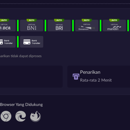
arikan tidak dapat diproses
Penarikan
Rata-rata 2 Menit
Browser Yang Didukung