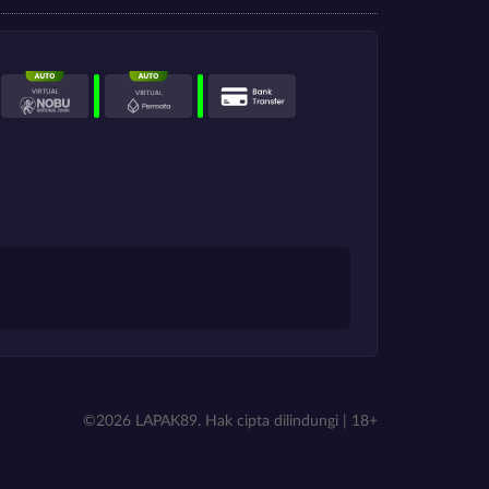
©2026 LAPAK89. Hak cipta dilindungi | 18+