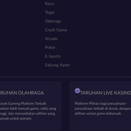
Race
Togel
Olahraga
Crash Game
Arcade
Poker
E-Sports
Sabung Ayam
ARUHAN OLAHRAGA
TARUHAN LIVE KASIN
book Gaming Platform Terbaik
Platform Pilihan bagi perusahaan-
rkan lebih banyak game, odds yang
perusahaan terbaik di dunia, dengan
tinggi, dan menyediakan pilihan yang
pilihan variasi game terbanyak
banyak untuk pemain.