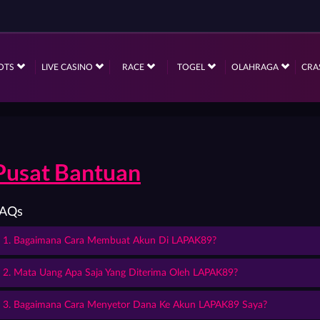
OTS
LIVE CASINO
RACE
TOGEL
OLAHRAGA
CRA
Pusat Bantuan
AQs
1. Bagaimana Cara Membuat Akun Di LAPAK89?
2. Mata Uang Apa Saja Yang Diterima Oleh LAPAK89?
3. Bagaimana Cara Menyetor Dana Ke Akun LAPAK89 Saya?