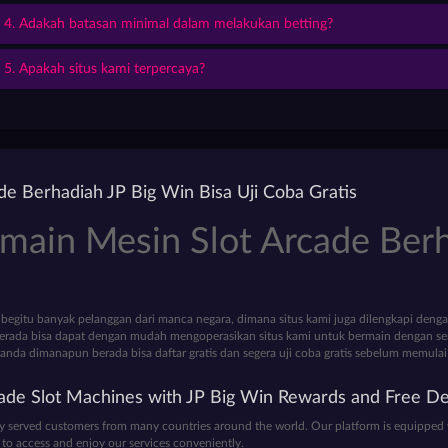
4. Adakah batasan minimal dalam melakukan betting?
5. Apakah situs kami terpercaya?
e Berhadiah JP Big Win Bisa Uji Coba Gratis
main Mesin Slot Arcade Berh
i begitu banyak pelanggan dari manca negara, dimana situs kami juga dilengkapi deng
 berada bisa dapat dengan mudah mengoperasikan situs kami untuk bermain dengan s
 anda dimanapun berada bisa daftar gratis dan segera uji coba gratis sebelum memula
cade Slot Machines with JP Big Win Rewards and Free D
 served customers from many countries around the world. Our platform is equipped wi
 to access and enjoy our services conveniently.