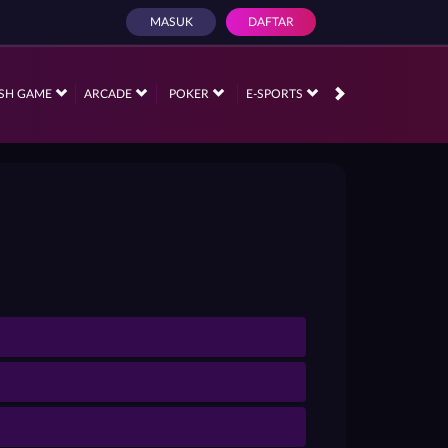
MASUK
DAFTAR
SH GAME
ARCADE
POKER
E-SPORTS
SABUNG AYAM