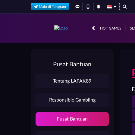
Main di Telegram
HOT GAMES
SL
Pusat Bantuan
Tentang LAPAK89
F
Responsible Gambling
Pusat Bantuan