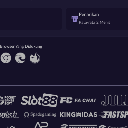
Penarikan
Rata-rata 2 Menit
Browser Yang Didukung