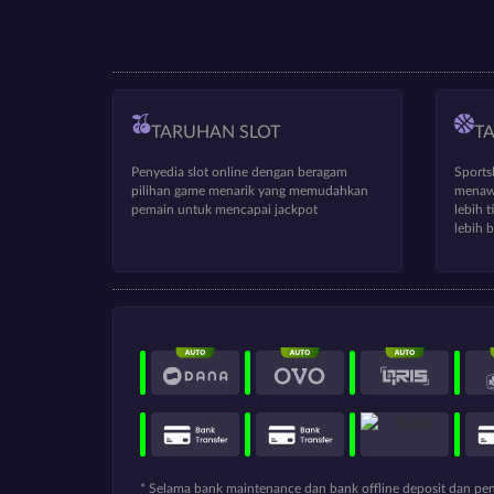
TARUHAN SLOT
T
Penyedia slot online dengan beragam
Sports
pilihan game menarik yang memudahkan
menawa
pemain untuk mencapai jackpot
lebih 
lebih 
* Selama bank maintenance dan bank offline deposit dan pen