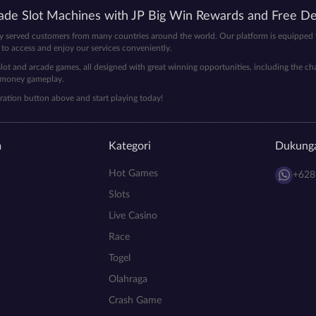
cade Slot Machines with JP Big Win Rewards and Free D
 served customers from many countries around the world. Our platform is equipped wi
 to access and enjoy our services conveniently.
ot and arcade games, all designed with great winning opportunities, including the ch
al-money gameplay.
tration button above and start playing today!
m
Kategori
Dukung
Hot Games
+628
Slots
Live Casino
Race
Togel
Olahraga
Crash Game