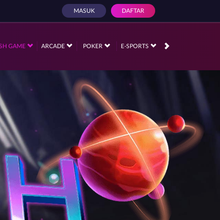
MASUK
DAFTAR
SH GAME
ARCADE
POKER
E-SPORTS
SABUNG AYAM