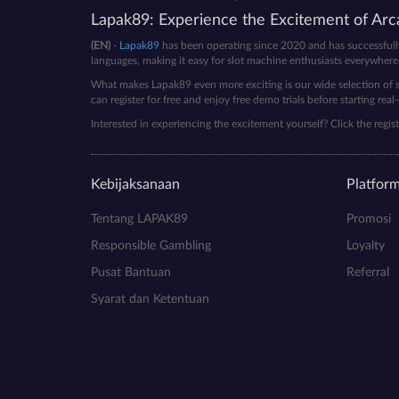
Lapak89: Experience the Excitement of Ar
(EN)
-
Lapak89
has been operating since 2020 and has successfully
languages, making it easy for slot machine enthusiasts everywhere
What makes Lapak89 even more exciting is our wide selection of sl
can register for free and enjoy free demo trials before starting re
Interested in experiencing the excitement yourself? Click the regis
Kebijaksanaan
Platfor
Tentang LAPAK89
Promosi
Responsible Gambling
Loyalty
Pusat Bantuan
Referral
Syarat dan Ketentuan